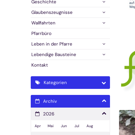
Geschichte
Glaubenszeugnisse
Wallfahrten
Pfarrbüro
Leben in der Pfarre
Lebendige Bausteine
Kontakt
Kategorien
Archiv
2026
Apr
Mai
Jun
Jul
Aug