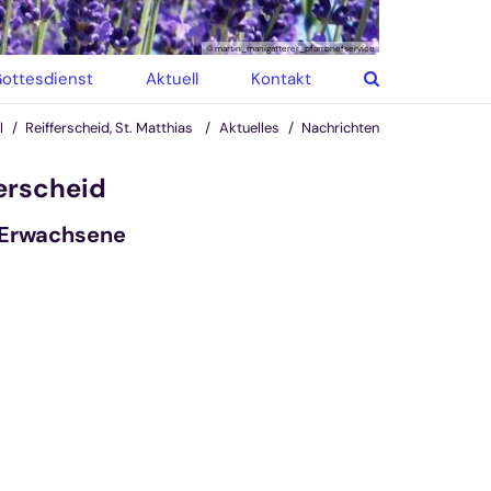
© martin_manigatterer_pfarrbriefservice
ottesdienst
Aktuell
Kontakt
l
Reifferscheid, St. Matthias
Aktuelles
Nachrichten
ferscheid
r Erwachsene