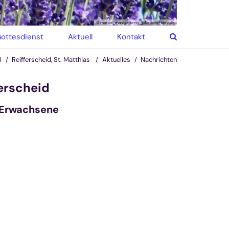
© martin_manigatterer_pfarrbriefservice
ottesdienst
Aktuell
Kontakt
l
Reifferscheid, St. Matthias
Aktuelles
Nachrichten
ferscheid
r Erwachsene