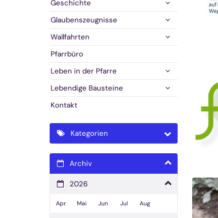
Geschichte
Glaubenszeugnisse
Wallfahrten
Pfarrbüro
Leben in der Pfarre
Lebendige Bausteine
Kontakt
Kategorien
Archiv
2026
Apr
Mai
Jun
Jul
Aug