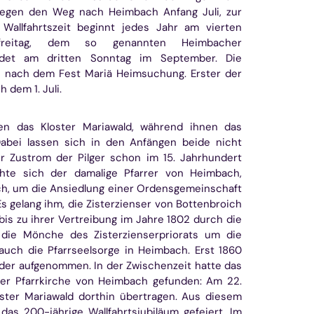
legen den Weg nach Heimbach Anfang Juli, zur
e Wallfahrtszeit beginnt jedes Jahr am vierten
reitag, dem so genannten Heimbacher
ndet am dritten Sonntag im September. Die
h nach dem Fest Mariä Heimsuchung. Erster der
 dem 1. Juli.
en das Kloster Mariawald, während ihnen das
Dabei lassen sich in den Anfängen beide nicht
r Zustrom der Pilger schon im 15. Jahrhundert
te sich der damalige Pfarrer von Heimbach,
h, um die Ansiedlung einer Ordensgemeinschaft
Es gelang ihm, die Zisterzienser von Bottenbroich
bis zu ihrer Vertreibung im Jahre 1802 durch die
die Mönche des Zisterzienserpriorats um die
uch die Pfarrseelsorge in Heimbach. Erst 1860
eder aufgenommen. In der Zwischenzeit hatte das
der Pfarrkirche von Heimbach gefunden: Am 22.
ster Mariawald dorthin übertragen. Aus diesem
as 200-jährige Wallfahrtsjubiläum gefeiert. Im