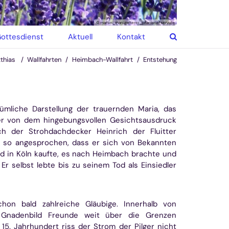
© martin_manigatterer_pfarrbriefservice
ottesdienst
Aktuell
Kontakt
tthias
Wallfahrten
Heimbach-Wallfahrt
Entstehung
stümliche Darstellung der trauernden Maria, das
r von dem hingebungsvollen Gesichtsausdruck
ch der Strohdachdecker Heinrich der Fluitter
n so angesprochen, dass er sich von Bekannten
ld in Köln kaufte, es nach Heimbach brachte und
Er selbst lebte bis zu seinem Tod als Einsiedler
schon bald zahlreiche Gläubige. Innerhalb von
Gnadenbild Freunde weit über die Grenzen
15. Jahrhundert riss der Strom der Pilger nicht