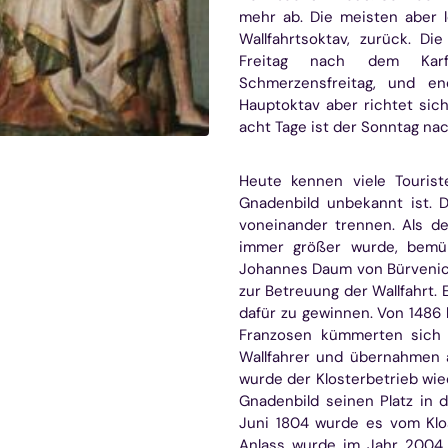
mehr ab. Die meisten aber 
Wallfahrtsoktav, zurück. Di
Freitag nach dem Karf
Schmerzensfreitag, und e
Hauptoktav aber richtet sic
acht Tage ist der Sonntag nach
Heute kennen viele Tourist
Gnadenbild unbekannt ist. 
voneinander trennen. Als de
immer größer wurde, bemüh
Johannes Daum von Bürvenic
zur Betreuung der Wallfahrt. 
dafür zu gewinnen. Von 1486 
Franzosen kümmerten sich 
Wallfahrer und übernahmen a
wurde der Klosterbetrieb wi
Gnadenbild seinen Platz in 
Juni 1804 wurde es vom Klo
Anlass wurde im Jahr 2004 d