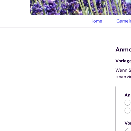
© privat
Home
Gemein
Anme
Vorlag
Wenn Si
reservi
An
Vo