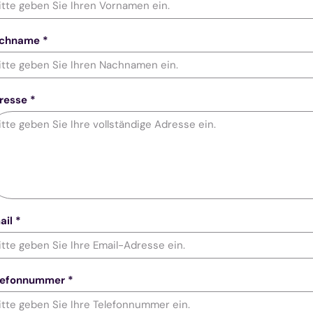
chname *
resse *
il *
lefonnummer *