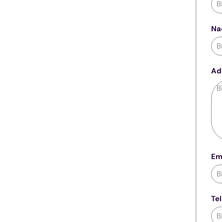
Na
Ad
Ema
Te