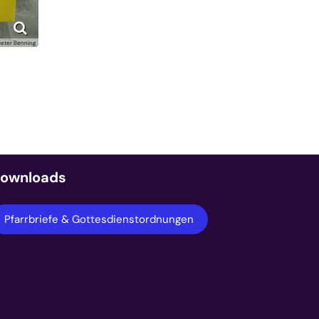
ieter Benning
ownloads
Pfarrbriefe & Gottesdienstordnungen