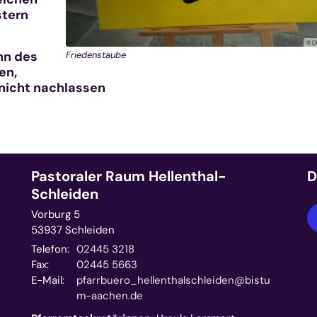
stern
© D
nn des
Friedenstaube
en,
nicht nachlassen
Pastoraler Raum Hellenthal-
D
Schleiden
Vorburg 5
53937
Schleiden
Telefon:
02445 3218
Fax:
02445 5663
E-Mail:
pfarrbuero_hellenthalschleiden@bistu
m-aachen.de