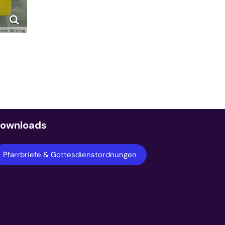
ieter Benning
ownloads
Pfarrbriefe & Gottesdienstordnungen