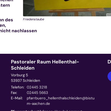
stern
© D
nn des
Friedenstaube
en,
nicht nachlassen
Pastoraler Raum Hellenthal-
D
Schleiden
Vorburg 5
53937
Schleiden
Telefon:
02445 3218
Fax:
02445 5663
E-Mail:
pfarrbuero_hellenthalschleiden@bistu
m-aachen.de