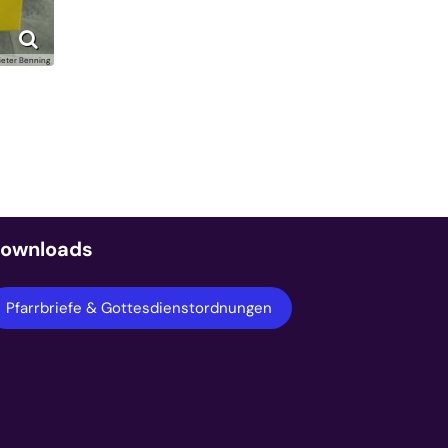
ieter Benning
ownloads
Pfarrbriefe & Gottesdienstordnungen