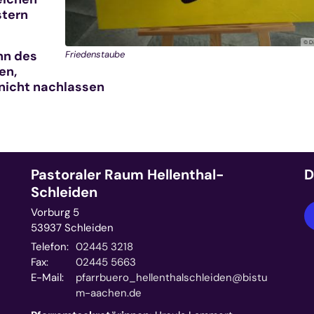
stern
© D
nn des
Friedenstaube
en,
nicht nachlassen
Pastoraler Raum Hellenthal-
D
Schleiden
Vorburg 5
53937
Schleiden
Telefon:
02445 3218
Fax:
02445 5663
E-Mail:
pfarrbuero_hellenthalschleiden@bistu
m-aachen.de