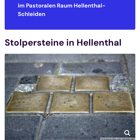
n Raum
Hellenthal-
im Pastoralen R
Schleiden
Stolpersteine in Hellenthal
© Esther Stosch_pixelio.de