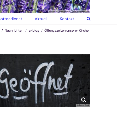
© martin_manigatterer_pfarrbriefservice
ottesdienst
Aktuell
Kontakt
Nachrichten
a-blog
Öffungszeiten unserer Kirchen
© Petra Bork