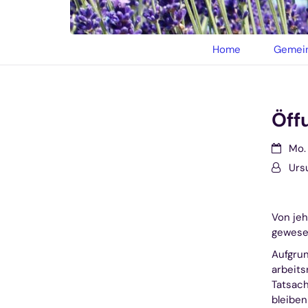
© privat
Home
Gemein
Öff
Datum:
Mo. 
Von:
Urs
Von jeh
gewesen
Aufgru
arbeits
Tatsach
bleibe