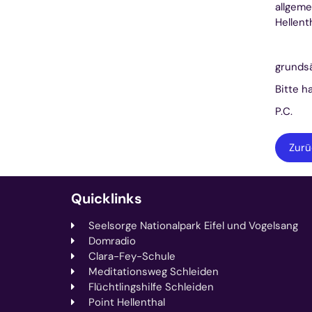
allgeme
Hellent
grunds
Bitte h
P.C.
Zurü
Quicklinks
Seelsorge Nationalpark Eifel und Vogelsang
Domradio
Clara-Fey-Schule
Meditationsweg Schleiden
Flüchtlingshilfe Schleiden
Point Hellenthal