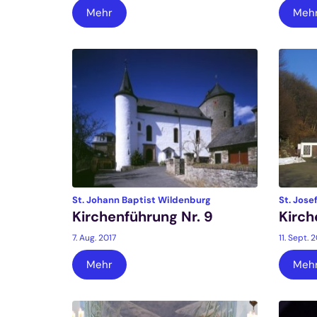
Mehr
Meh
:
St. Johann Baptist Wildenburg
St. Jose
Kirchenführung Nr. 9
Kirch
7. Aug. 2017
11. Sept. 
Mehr
Meh