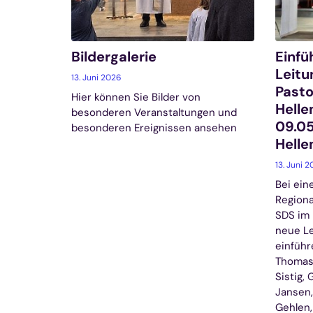
Bildergalerie
Einfü
Leit
13. Juni 2026
Past
Hier können Sie Bilder von
Helle
besonderen Veranstaltungen und
09.05
besonderen Ereignissen ansehen
Helle
13. Juni 
Bei ein
Regiona
SDS im
neue Lei
einführ
Thomas 
Sistig,
Jansen,
Gehlen,