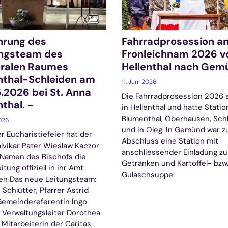
hrung des
Fahrradprosession a
ungsteam des
Fronleichnam 2026 v
oralen Raumes
Hellenthal nach Gem
nthal-Schleiden am
11. Juni 2026
.2026 bei St. Anna
Die Fahrradprosession 2026 
nthal. -
in Hellenthal und hatte Statio
Blumenthal, Oberhausen, Sch
2026
und in Oleg. In Gemünd war 
er Eucharistiefeier hat der
Abschluss eine Station mit
lvikar Pater Wieslaw Kaczor
anschliessender Einladung zu
 Namen des Bischofs die
Getränken und Kartoffel- bzw
tung offiziell in ihr Amt
Gulaschsuppe.
en Das neue Leitungsteam:
Schlütter, Pfarrer Astrid
 Gemeindereferentin Ingo
 Verwaltungsleiter Dorothea
 Mitarbeiterin der Caritas