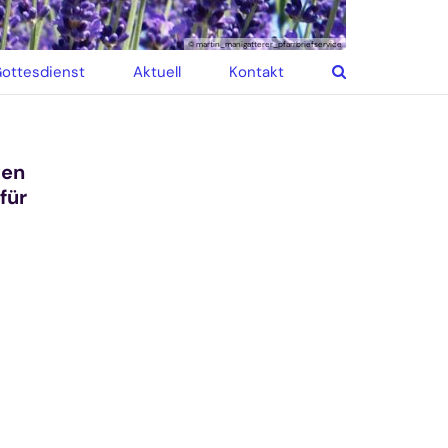
© martin_manigatterer_pfarrbriefservice
ottesdienst
Aktuell
Kontakt
gen
für