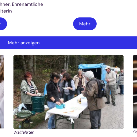
ehner, Ehrenamtliche
iterin
r
Mehr
Mehr anzeigen
Go
Wallfahrten