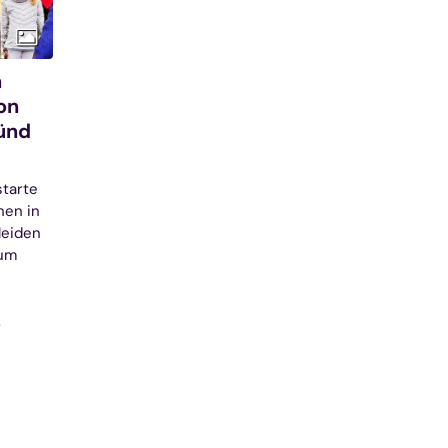
n
on
ünd
starte
nen in
leiden
zum
.