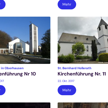
r
Mehr
:
:
f in Oberhausen
St. Bernhard Hollerath
enführung Nr 10
Kirchenführung Nr. 11
2017
22. Okt. 2017
r
Mehr