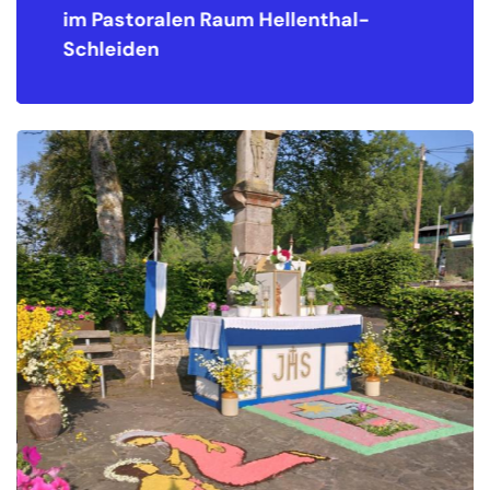
astoralen Raum
Hellenthal-
im Past
eiden
Schleid